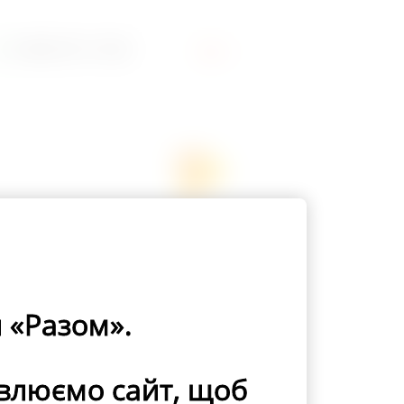
0 800 50 13 38
UA
АЗОМ
 «Разом».
ті вашого
’я
овлюємо сайт, щоб