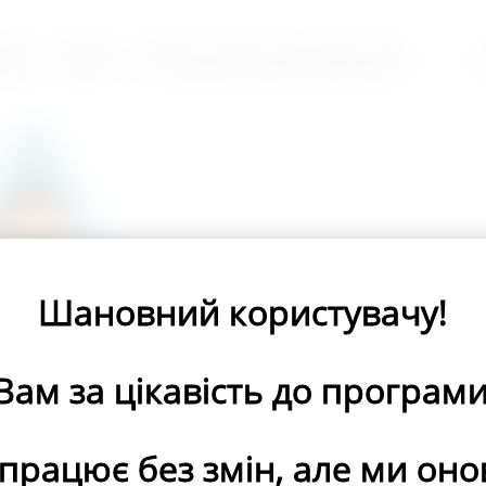
ВІДІ
АПТЕКИ
ПРО ПЕЧІНКУ ТА ЇЇ ЗАХВОРЮВАННЯ
Р
Шановний користувачу!
Вам за цікавість до програми
на вар
здоров
працює без змін, але ми он