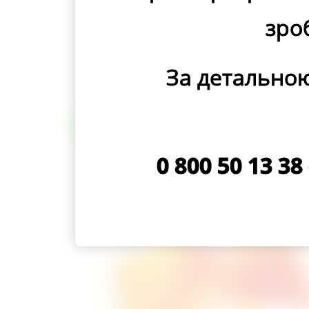
зро
За детальною
0 800 50 13 3