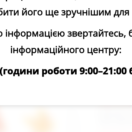
бити його ще зручнішим для 
Програма Підт
сприяння намі
 інформацією звертайтесь, б
схеми і курсу 
інформаційного центру:
8 (години роботи 9:00–21:00
РАЗОМ - це Пр
метою якої є 
схеми і курсу 