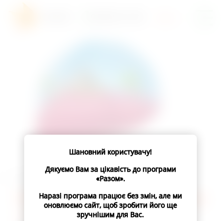
0 800 50 13 38
RU
Шановний користувачу!
Дякуємо Вам за цікавість до програми
«Разом».
ПЕЧЕНЬ: УНИКАЛЬНЫЙ ОРГАН
Наразі програма працює без змін, але ми
оновлюємо сайт, щоб зробити його ще
зручнішим для Вас.
Печень
– уникальный многофункциональный орган,